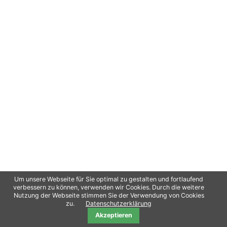
Um unsere Webseite für Sie optimal zu gestalten und fortlaufend
verbessern zu können, verwenden wir Cookies. Durch die weitere
Nutzung der Webseite stimmen Sie der Verwendung von Cookies
Copyright 2021
oliPro
/ Contao Theme von
Erdmann & Freunde
Datenschutz
zu.
Datenschutzerklärung
Akzeptieren
Impressum