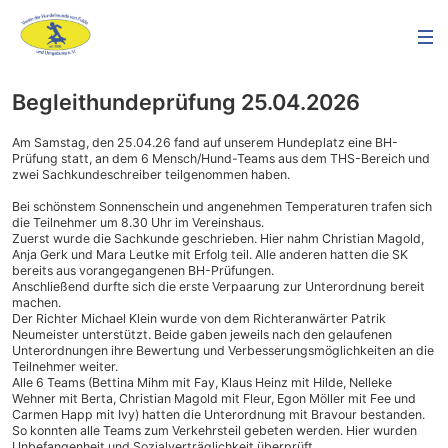
Begleithundeprüfung 25.04.2026
Am Samstag, den 25.04.26 fand auf unserem Hundeplatz eine BH-
Prüfung statt, an dem 6 Mensch/Hund-Teams aus dem THS-Bereich und
zwei Sachkundeschreiber teilgenommen haben.
Bei schönstem Sonnenschein und angenehmen Temperaturen trafen sich
die Teilnehmer um 8.30 Uhr im Vereinshaus.
Zuerst wurde die Sachkunde geschrieben. Hier nahm Christian Magold,
Anja Gerk und Mara Leutke mit Erfolg teil. Alle anderen hatten die SK
bereits aus vorangegangenen BH-Prüfungen.
Anschließend durfte sich die erste Verpaarung zur Unterordnung bereit
machen.
Der Richter Michael Klein wurde von dem Richteranwärter Patrik
Neumeister unterstützt. Beide gaben jeweils nach den gelaufenen
Unterordnungen ihre Bewertung und Verbesserungsmöglichkeiten an die
Teilnehmer weiter.
Alle 6 Teams (Bettina Mihm mit Fay, Klaus Heinz mit Hilde, Nelleke
Wehner mit Berta, Christian Magold mit Fleur, Egon Möller mit Fee und
Carmen Happ mit Ivy) hatten die Unterordnung mit Bravour bestanden.
So konnten alle Teams zum Verkehrsteil gebeten werden. Hier wurden
Unbefangenheit und Sozialverträglichkeit überprüft.