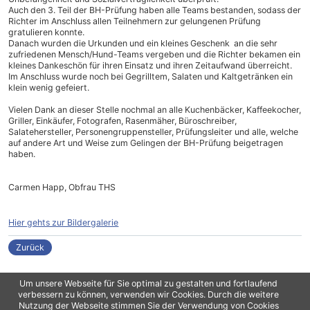
Auch den 3. Teil der BH-Prüfung haben alle Teams bestanden, sodass der
Richter im Anschluss allen Teilnehmern zur gelungenen Prüfung
gratulieren konnte.
Danach wurden die Urkunden und ein kleines Geschenk an die sehr
zufriedenen Mensch/Hund-Teams vergeben und die Richter bekamen ein
kleines Dankeschön für ihren Einsatz und ihren Zeitaufwand überreicht.
Im Anschluss wurde noch bei Gegrilltem, Salaten und Kaltgetränken ein
klein wenig gefeiert.
Vielen Dank an dieser Stelle nochmal an alle Kuchenbäcker, Kaffeekocher,
Griller, Einkäufer, Fotografen, Rasenmäher, Büroschreiber,
Salatehersteller, Personengruppensteller, Prüfungsleiter und alle, welche
auf andere Art und Weise zum Gelingen der BH-Prüfung beigetragen
haben.
Carmen Happ, Obfrau THS
Hier gehts zur Bildergalerie
Zurück
Um unsere Webseite für Sie optimal zu gestalten und fortlaufend
verbessern zu können, verwenden wir Cookies. Durch die weitere
Nutzung der Webseite stimmen Sie der Verwendung von Cookies
Copyright 2021
oliPro
/ Contao Theme von
Erdmann & Freunde
Datenschutz