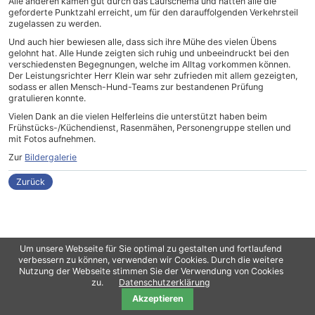
Alle anderen kamen gut durch das Laufschema und hatten alle die
geforderte Punktzahl erreicht, um für den darauffolgenden Verkehrsteil
zugelassen zu werden.
Und auch hier bewiesen alle, dass sich ihre Mühe des vielen Übens
gelohnt hat. Alle Hunde zeigten sich ruhig und unbeeindruckt bei den
verschiedensten Begegnungen, welche im Alltag vorkommen können.
Der Leistungsrichter Herr Klein war sehr zufrieden mit allem gezeigten,
sodass er allen Mensch-Hund-Teams zur bestandenen Prüfung
gratulieren konnte.
Vielen Dank an die vielen Helferleins die unterstützt haben beim
Frühstücks-/Küchendienst, Rasenmähen, Personengruppe stellen und
mit Fotos aufnehmen.
Zur
Bildergalerie
Zurück
Um unsere Webseite für Sie optimal zu gestalten und fortlaufend
verbessern zu können, verwenden wir Cookies. Durch die weitere
Nutzung der Webseite stimmen Sie der Verwendung von Cookies
Copyright 2021
oliPro
/ Contao Theme von
Erdmann & Freunde
Datenschutz
zu.
Datenschutzerklärung
Akzeptieren
Impressum