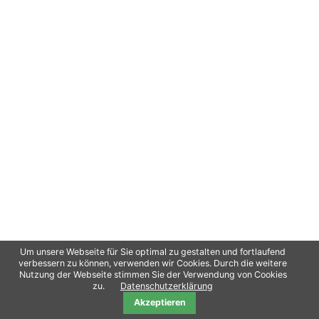
Um unsere Webseite für Sie optimal zu gestalten und fortlaufend
verbessern zu können, verwenden wir Cookies. Durch die weitere
Nutzung der Webseite stimmen Sie der Verwendung von Cookies
Copyright 2021
oliPro
/ Contao Theme von
Erdmann & Freunde
Datenschutz
zu.
Datenschutzerklärung
Akzeptieren
Impressum