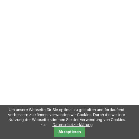
Um unsere Webseite für Sie optimal zu gestalten und fortlaufend
verbessern zu können, verwenden wir Cookies. Durch die weitere
Nutzung der Webseite stimmen Sie der Verwendung von Cookies
Copyright 2021
oliPro
/ Contao Theme von
Erdmann & Freunde
Datenschutz
zu.
Datenschutzerklärung
Akzeptieren
Impressum