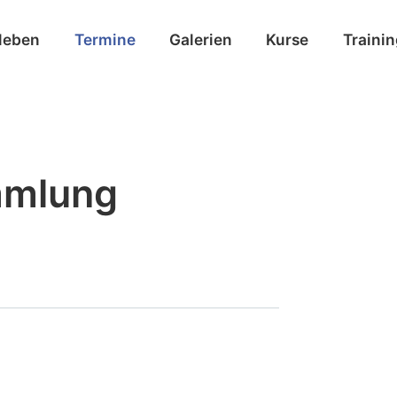
leben
Termine
Galerien
Kurse
Traini
mmlung