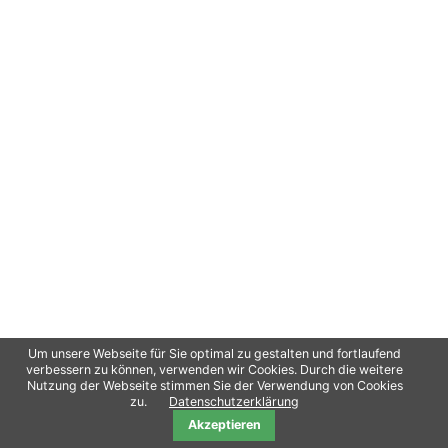
Um unsere Webseite für Sie optimal zu gestalten und fortlaufend
verbessern zu können, verwenden wir Cookies. Durch die weitere
Nutzung der Webseite stimmen Sie der Verwendung von Cookies
Copyright 2021
oliPro
/ Contao Theme von
Erdmann & Freunde
Datenschutz
zu.
Datenschutzerklärung
Akzeptieren
Impressum