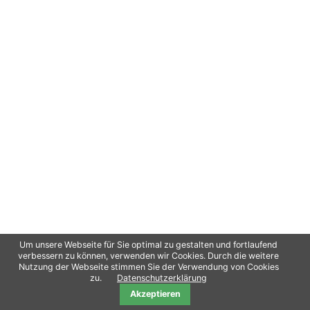
Um unsere Webseite für Sie optimal zu gestalten und fortlaufend
verbessern zu können, verwenden wir Cookies. Durch die weitere
Nutzung der Webseite stimmen Sie der Verwendung von Cookies
Copyright 2021
oliPro
/ Contao Theme von
Erdmann & Freunde
Datenschutz
zu.
Datenschutzerklärung
Akzeptieren
Impressum