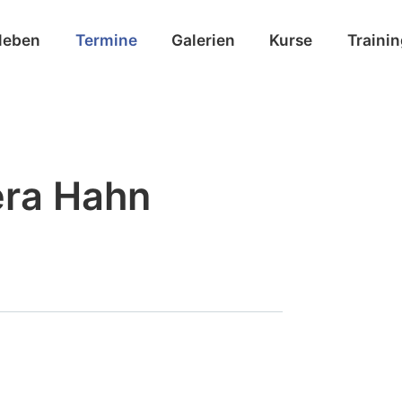
leben
Termine
Galerien
Kurse
Traini
era Hahn