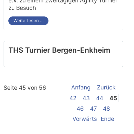
e.V. zu einem zweitägigen Agility Turnier
zu Besuch
Weiterlesen …
THS Turnier Bergen-Enkheim
Anfang
Zurück
Seite 45 von 56
42
43
44
45
46
47
48
Vorwärts
Ende