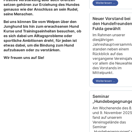
Weiterlesen …
setzen gehören zur Erziehung des Hundes
genauso wie der Anschluss an sein Rudel,
seine Menschen.
Neuer Vorstand bei
Bei uns können Sie vom Welpen über den
den Hundefreunde
Junghund bis hin zum erwachsenen Hund
Fulda gewählt
Kurse und Trainingseinheiten besuchen, ob
Im Rahmen unserer
es sich dabei um Alltagsprobleme oder
diesjährigen
sportliche Ambitionen dreht, für jeden ist
Jahreshauptversamml
etwas dabei, um die Bindung zum Hund
standen neben einem
aufzubauen oder zu verstärken.
Rückblick auf das
Wir freuen uns auf Sie!
vergangene Vereinsjah
vor allem die Neuwahl
des Vorstands im
Mittelpunkt.
Weiterlesen …
Seminar
„Hundebegegnunge
Am Wochenende des 8
und 9. November 202
fand auf unserem
Vereinsgelände das
Seminar
„Hundebegegnungen“ 