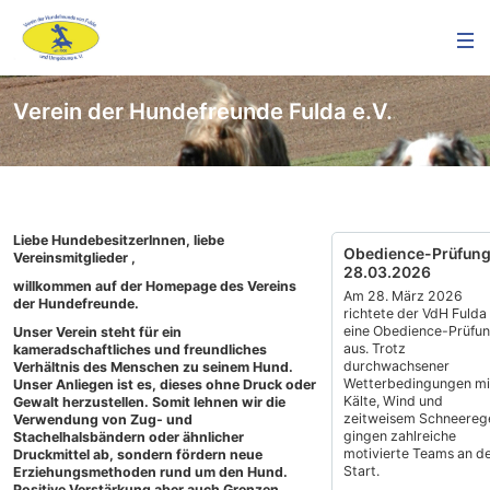
Verein der Hundefreunde Fulda e.V.
Liebe HundebesitzerInnen, liebe
Obedience-Prüfun
Vereinsmitglieder ,
28.03.2026
willkommen auf der Homepage des Vereins
Am 28. März 2026
der Hundefreunde.
richtete der VdH Fulda
eine Obedience-Prüfu
Unser Verein steht für ein
aus. Trotz
kameradschaftliches und freundliches
durchwachsener
Verhältnis des Menschen zu seinem Hund.
Wetterbedingungen mi
Unser Anliegen ist es, dieses ohne Druck oder
Kälte, Wind und
Gewalt herzustellen. Somit lehnen wir die
zeitweisem Schneereg
Verwendung von Zug- und
gingen zahlreiche
Stachelhalsbändern oder ähnlicher
motivierte Teams an d
Druckmittel ab, sondern fördern neue
Start.
Erziehungsmethoden rund um den Hund.
Positive Verstärkung aber auch Grenzen